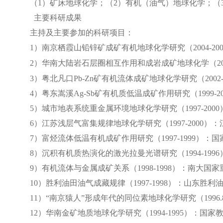
（
1
）矿床地球化学；
（
2
）有机（油气）地球化学；
（
主要科研成果
主持及主要参加的科研项目：
1
）南京栖霞山铅锌矿成矿有机地球化学研究（
2004-20
2
）华南大陆岩石层圈相互作用和成岩成矿地球化学（
2
3
）粤北凡口
Pb-Zn
矿有机流体成矿地球化学研究（
2002
4
）粤东嵩溪
Ag-Sb
矿有机质低温成矿作用研究（
1999-2
5
）城市地表系统重金属环境地球化学研究（
1997-2000
6
）江苏浅层气富集规律地球化学研究（
1997-2000
）：
7
）富烃流体低温有机成矿作用研究（
1997-1999
）：国
8
）沉积有机质热演化的激光拉曼光谱研究（
1994-1996
9
）有机流体与金属成矿关系（
1998-1998
）：南大国家
10
）胜利油田油气成藏规律（
1997-1998
）：山东胜利
11
）“南京猿人”形成年代的同位素地球化学研究（
1996.
12
）华南金矿地质地球化学研究（
1994-1995
）：国家