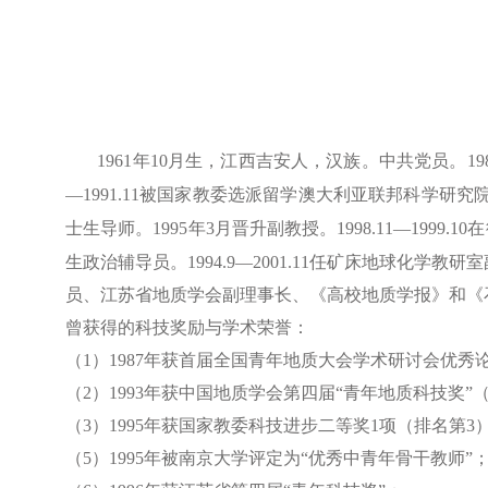
1961
年
10
月生，江西吉安人，汉族。中共党员。
19
—
1991.11
被国家教委选派留学澳大利亚联邦科学研究
士生导师。
1995
年
3
月晋升副教授。
1998.11
—
1999.10
在
生政治辅导员。
1994.9
—
2001.11
任矿床地球化学教研室
员、江苏省地质学会副理事长、《高校地质学报》和《
曾获得的科技奖励与学术荣誉：
（
1
）
1987
年获首届全国青年地质大会学术研讨会优秀
（
2
）
1993
年获中国地质学会第四届“青年地质科技奖”
（
3
）
1995
年获国家教委科技进步二等奖
1
项（排名第
3
（
5
）
1995
年被南京大学评定为“优秀中青年骨干教师”