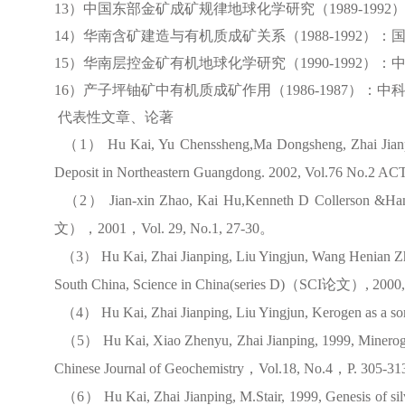
13
）中国东部金矿成矿规律地球化学研究（
1989-1992
14
）华南含矿建造与有机质成矿关系（
1988-1992
）：
15
）华南层控金矿有机地球化学研究（
1990-1992
）：
16
）产子坪铀矿中有机质成矿作用（
1986-1987
）：中
代表性文章、论著
（
1
）
Hu Kai, Yu Chenssheng,Ma Dongsheng, Zhai Jianpi
Deposit in
Northeastern Guangdong
. 2002, Vol.76 No.2
（
2
）
Jian-xin Zhao, Kai Hu,Kenneth D Collerson &Han-k
文），
2001
，
Vol. 29, No.1, 27-30
。
（
3
）
Hu Kai, Zhai Jianping, Liu Yingjun, Wang Henian Zha
South China, Science in China(series D)
（
SCI
论文）
, 2000
（
4
）
Hu Kai, Zhai Jianping, Liu Yingjun, Kerogen as a sort
（
5
）
Hu Kai, Xiao Zhenyu, Zhai Jianping, 1999, Minerogen
Chinese Journal of Geochemistry
，
Vol.18, No.4
，
P. 305-31
（
6
）
Hu Kai, Zhai Jianping, M.Stair, 1999, Genesis of si