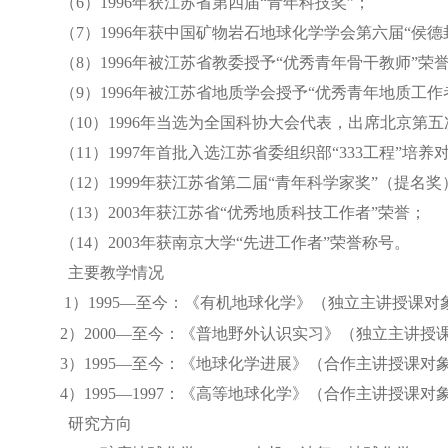
（
6
）
1996
年获江苏省第四届“青年科技奖”；
（
7
）
1996
年获中国矿物岩石地球化学学会第六届“侯德
（
8
）
1996
年被江苏省教委授予“优秀青年骨干教师”荣
（
9
）
1996
年被江苏省地质学会授予“优秀青年地质工作
（
10
）
1996
年当选为全国科协大会代表，出席北京第五
（
11
）
1997
年首批入选江苏省委组织部“
333
工程”培养
（
12
）
1999
年获江苏省第二届“青年科学家奖”（提名奖
（
13
）
2003
年获江苏省“优秀地质科技工作者”荣誉；
（
14
）
2003
年获南京大学“先进工作者”荣誉称号。
主要教学情况
1
）
1995
—至今：《有机地球化学》（独立主讲授课对
2
）
2000
—至今：《普地野外认识实习》（独立主讲授
3
）
1995
—至今：《地球化学进展》（合作主讲授课对
4
）
1995
—
1997
：《高等地球化学》（合作主讲授课对
研究方向