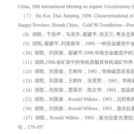
China, 19th Interantional Meeting on organic Geochemistry (
（
7
）
Hu Kai, Zhai Jianping, 1999, Characterizational of 
Jiangxi Province, Shouth China
。
Gold
’
99 Trondheirm
—
Pre
（
8
）胡凯，于辰声，马东升
,
翟建平
,
张文兰
.
粤东北
（
9
）胡凯
,
翟建平
,
刘英俊等，
1999,
一种含金建造中
（
10
）胡凯、刘英俊、翟建平
,1998,
华南含金建造中的
（
11
）胡凯
,1998,
金矿床中的有机质极其有机成矿作用
（
12
）胡凯、刘英俊、王鹤年，
1995
，华南碳质岩系
（
13
）胡凯、刘英俊，王鹤年，张景荣，
1993
，华南
（
14
）胡凯，刘英俊，贾蓉芬，陈文华，
1993
，低温
（
15
）胡凯，刘英俊，
Ronald Wilkins
，
1993
，沉积有
（
16
）胡凯，刘英俊，
Ronald Wilkins
，
1993
，激光拉
（
17
）胡凯，
Ronald Wilkins
，
1993
，激光拉曼光谱技
社，
179-187