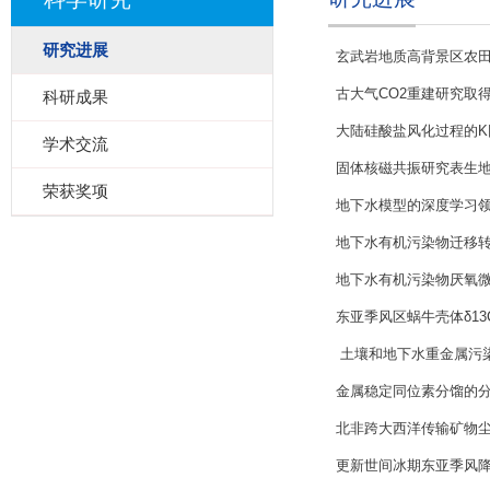
研究进展
玄武岩地质高背景区农
古大气CO2重建研究取
科研成果
大陆硅酸盐风化过程的
学术交流
固体核磁共振研究表生
荣获奖项
地下水模型的深度学习
地下水有机污染物迁移转
地下水有机污染物厌氧
东亚季风区蜗牛壳体δ1
​ 土壤和地下水重金属
金属稳定同位素分馏的
北非跨大西洋传输矿物
更新世间冰期东亚季风